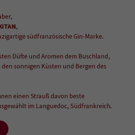
ber,
XiTAN
,
nzigartige südfranzösische Gin-Marke.
esten Düfte und Aromen dem Buschland,
s den sonnigen Küsten und Bergen des
Ihnen einen Strauß davon beste
usgewählt im Languedoc, Südfrankreich.